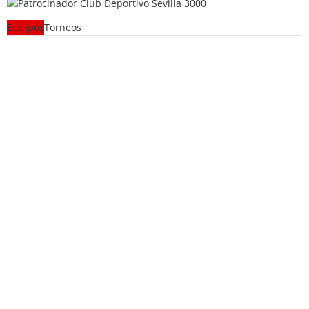
Equipos
Torneos
Temporada
Equipo
Detalles
Ver info
2016-17
CADETE
Ver info
2016-17
INFANTIL
Ver info
2016-17
ALEVIN
Ver info
2016-17
BENJAMIN
Ver info
2016-17
PREBENJAMIN
Ver info
2016-17
BENJAMIN IMD